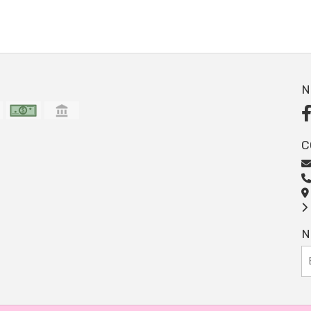
N
C
N